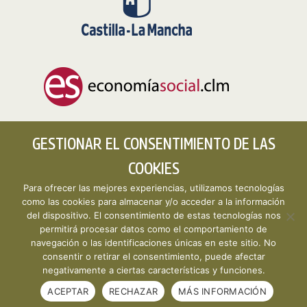
GESTIONAR EL CONSENTIMIENTO DE LAS
COOKIES
Para ofrecer las mejores experiencias, utilizamos tecnologías
como las cookies para almacenar y/o acceder a la información
del dispositivo. El consentimiento de estas tecnologías nos
permitirá procesar datos como el comportamiento de
Copyright © 2026 CLMESTAT :: Portal Estadístico de la
navegación o las identificaciones únicas en este sitio. No
Economía Social de Castilla-La Mancha ·
Aviso legal y
consentir o retirar el consentimiento, puede afectar
política de privacidad
·
Política de cookies
· Desarrollo
negativamente a ciertas características y funciones.
web:
Visualco
ACEPTAR
RECHAZAR
MÁS INFORMACIÓN