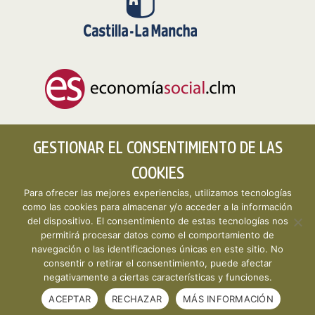
GESTIONAR EL CONSENTIMIENTO DE LAS
COOKIES
Para ofrecer las mejores experiencias, utilizamos tecnologías
como las cookies para almacenar y/o acceder a la información
del dispositivo. El consentimiento de estas tecnologías nos
permitirá procesar datos como el comportamiento de
Copyright © 2026 CLMESTAT :: Portal Estadístico de la
navegación o las identificaciones únicas en este sitio. No
Economía Social de Castilla-La Mancha ·
Aviso legal y
consentir o retirar el consentimiento, puede afectar
política de privacidad
·
Política de cookies
· Desarrollo
negativamente a ciertas características y funciones.
web:
Visualco
ACEPTAR
RECHAZAR
MÁS INFORMACIÓN