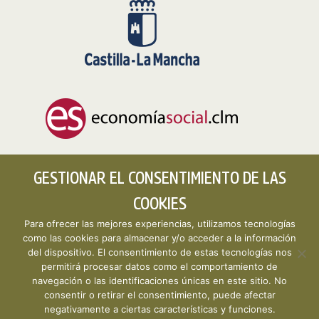
GESTIONAR EL CONSENTIMIENTO DE LAS
COOKIES
Para ofrecer las mejores experiencias, utilizamos tecnologías
como las cookies para almacenar y/o acceder a la información
del dispositivo. El consentimiento de estas tecnologías nos
permitirá procesar datos como el comportamiento de
Copyright © 2026 CLMESTAT :: Portal Estadístico de la
navegación o las identificaciones únicas en este sitio. No
Economía Social de Castilla-La Mancha ·
Aviso legal y
consentir o retirar el consentimiento, puede afectar
política de privacidad
·
Política de cookies
· Desarrollo
negativamente a ciertas características y funciones.