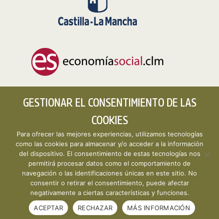
GESTIONAR EL CONSENTIMIENTO DE LAS
COOKIES
Para ofrecer las mejores experiencias, utilizamos tecnologías
como las cookies para almacenar y/o acceder a la información
del dispositivo. El consentimiento de estas tecnologías nos
permitirá procesar datos como el comportamiento de
Copyright © 2026 CLMESTAT :: Portal Estadístico de la
navegación o las identificaciones únicas en este sitio. No
Economía Social de Castilla-La Mancha ·
Aviso legal y
consentir o retirar el consentimiento, puede afectar
política de privacidad
·
Política de cookies
· Desarrollo
negativamente a ciertas características y funciones.
web:
Visualco
ACEPTAR
RECHAZAR
MÁS INFORMACIÓN