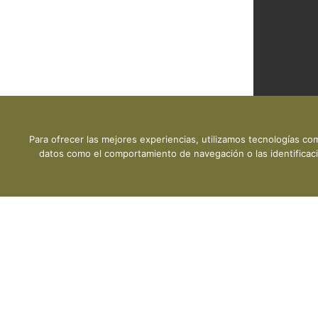
DESCARGA P
Para ofrecer las mejores experiencias, utilizamos tecnologías co
datos como el comportamiento de navegación o las identificacio
Copyright © 2026 CLMESTAT :: Portal Estadístico de la E