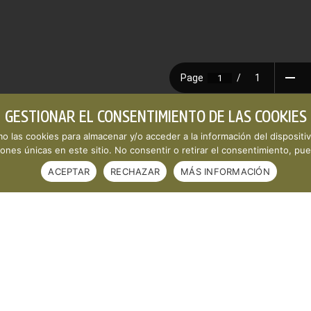
GESTIONAR EL CONSENTIMIENTO DE LAS COOKIES
DF
mo las cookies para almacenar y/o acceder a la información del dispositi
nes únicas en este sitio. No consentir o retirar el consentimiento, pue
ACEPTAR
RECHAZAR
MÁS INFORMACIÓN
conomía Social de Castilla-La Mancha ·
Aviso legal y política de