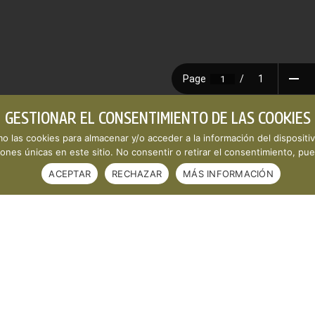
GESTIONAR EL CONSENTIMIENTO DE LAS COOKIES
DF
mo las cookies para almacenar y/o acceder a la información del dispositi
nes únicas en este sitio. No consentir o retirar el consentimiento, pue
ACEPTAR
RECHAZAR
MÁS INFORMACIÓN
conomía Social de Castilla-La Mancha ·
Aviso legal y política de