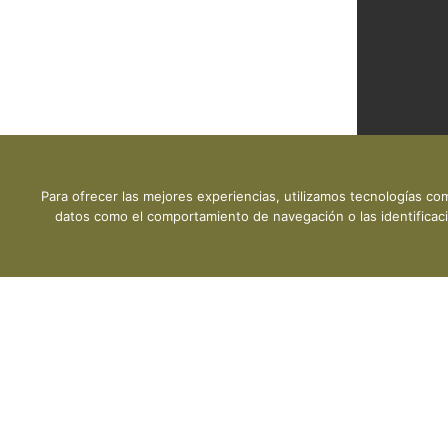
DESCARGA P
Para ofrecer las mejores experiencias, utilizamos tecnologías co
datos como el comportamiento de navegación o las identificacio
Copyright © 2026 CLMESTAT :: Portal Estadístico de la E