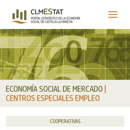
Ir
al
contenido
ECONOMÍA SOCIAL DE MERCADO
|
CENTROS ESPECIALES EMPLEO
COOPERATIVAS