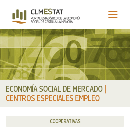
Ir
al
contenido
ECONOMÍA SOCIAL DE MERCADO
|
CENTROS ESPECIALES EMPLEO
COOPERATIVAS