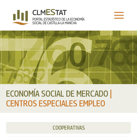
Ir
al
contenido
ECONOMÍA SOCIAL DE MERCADO
|
CENTROS ESPECIALES EMPLEO
COOPERATIVAS