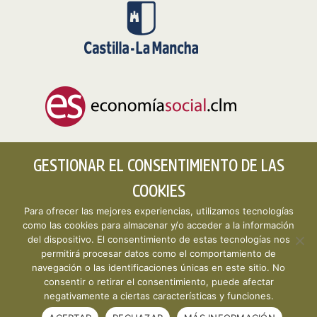
GESTIONAR EL CONSENTIMIENTO DE LAS
COOKIES
Para ofrecer las mejores experiencias, utilizamos tecnologías
como las cookies para almacenar y/o acceder a la información
del dispositivo. El consentimiento de estas tecnologías nos
permitirá procesar datos como el comportamiento de
Copyright © 2026 CLMESTAT :: Portal Estadístico de la
navegación o las identificaciones únicas en este sitio. No
Economía Social de Castilla-La Mancha ·
Aviso legal y
consentir o retirar el consentimiento, puede afectar
política de privacidad
·
Política de cookies
· Desarrollo
negativamente a ciertas características y funciones.
web:
Visualco