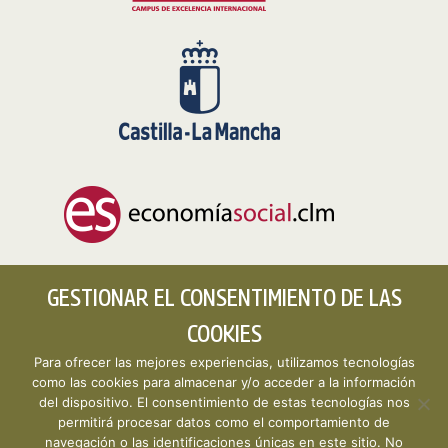
GESTIONAR EL CONSENTIMIENTO DE LAS
COOKIES
Para ofrecer las mejores experiencias, utilizamos tecnologías
como las cookies para almacenar y/o acceder a la información
del dispositivo. El consentimiento de estas tecnologías nos
permitirá procesar datos como el comportamiento de
Copyright © 2026 CLMESTAT :: Portal Estadístico de la
navegación o las identificaciones únicas en este sitio. No