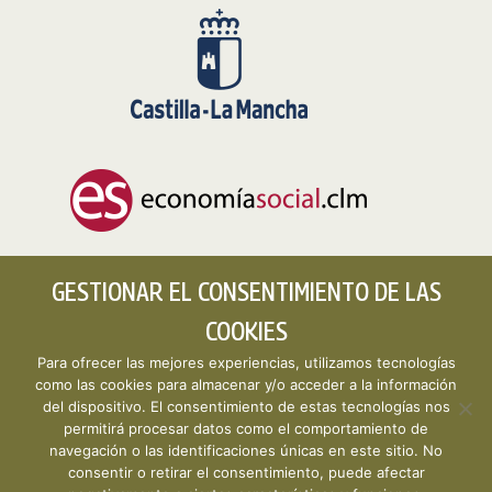
GESTIONAR EL CONSENTIMIENTO DE LAS
COOKIES
Para ofrecer las mejores experiencias, utilizamos tecnologías
como las cookies para almacenar y/o acceder a la información
del dispositivo. El consentimiento de estas tecnologías nos
permitirá procesar datos como el comportamiento de
Copyright © 2026 CLMESTAT :: Portal Estadístico de la
navegación o las identificaciones únicas en este sitio. No
Economía Social de Castilla-La Mancha ·
Aviso legal y
consentir o retirar el consentimiento, puede afectar