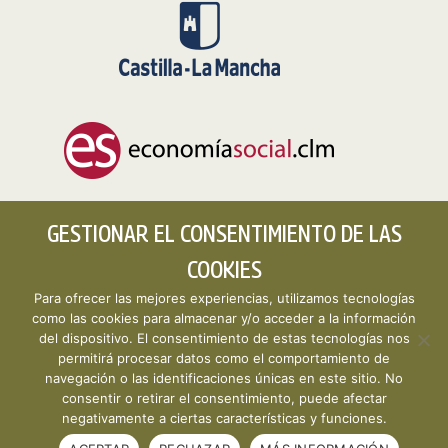
GESTIONAR EL CONSENTIMIENTO DE LAS
COOKIES
Para ofrecer las mejores experiencias, utilizamos tecnologías
como las cookies para almacenar y/o acceder a la información
del dispositivo. El consentimiento de estas tecnologías nos
permitirá procesar datos como el comportamiento de
Copyright © 2026 CLMESTAT :: Portal Estadístico de la
navegación o las identificaciones únicas en este sitio. No
Economía Social de Castilla-La Mancha ·
Aviso legal y
consentir o retirar el consentimiento, puede afectar
política de privacidad
·
Política de cookies
· Desarrollo
negativamente a ciertas características y funciones.
web:
Visualco