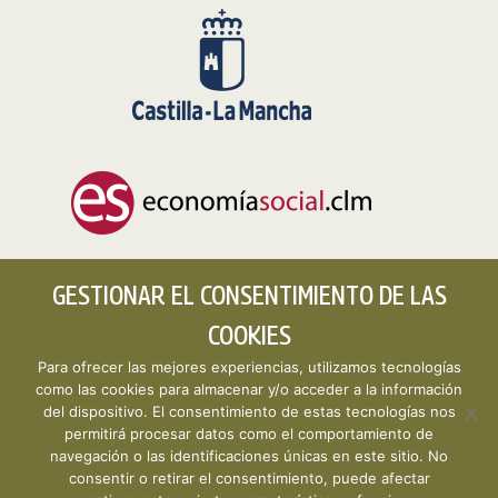
GESTIONAR EL CONSENTIMIENTO DE LAS
COOKIES
Para ofrecer las mejores experiencias, utilizamos tecnologías
como las cookies para almacenar y/o acceder a la información
del dispositivo. El consentimiento de estas tecnologías nos
permitirá procesar datos como el comportamiento de
Copyright © 2026 CLMESTAT :: Portal Estadístico de la
navegación o las identificaciones únicas en este sitio. No
Economía Social de Castilla-La Mancha ·
Aviso legal y
consentir o retirar el consentimiento, puede afectar