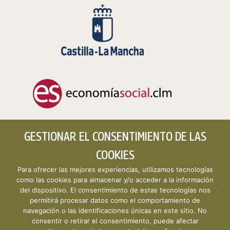
GESTIONAR EL CONSENTIMIENTO DE LAS
COOKIES
Para ofrecer las mejores experiencias, utilizamos tecnologías
como las cookies para almacenar y/o acceder a la información
del dispositivo. El consentimiento de estas tecnologías nos
permitirá procesar datos como el comportamiento de
Copyright © 2026 CLMESTAT :: Portal Estadístico de la
navegación o las identificaciones únicas en este sitio. No
Economía Social de Castilla-La Mancha ·
Aviso legal y
consentir o retirar el consentimiento, puede afectar